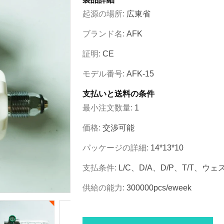
起源の場所:
広東省
ブランド名:
AFK
証明:
CE
モデル番号:
AFK-15
支払いと送料の条件
最小注文数量:
1
価格:
交渉可能
パッケージの詳細:
14*13*10
支払条件:
L/C、D/A、D/P、T/T、
供給の能力:
300000pcs/eweek