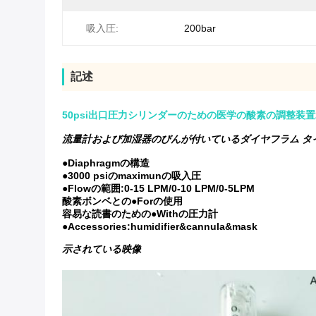
吸入圧:
200bar
記述
50psi出口圧力シリンダーのための医学の酸素の調整装置2
流量計および加湿器のびんが付いているダイヤフラム タ
●Diaphragmの構造
●3000 psiのmaximunの吸入圧
●Flowの範囲:0-15 LPM/0-10 LPM/0-5LPM
酸素ボンベとの●Forの使用
容易な読書のための●Withの圧力計
●Accessories:humidifier&cannula&mask
示されている映像