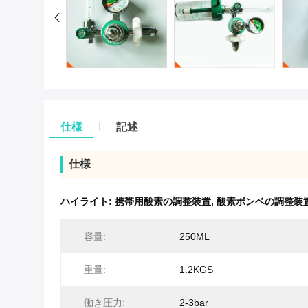
仕様
記述
仕様
ハイライト:
携帯用酸素の調整装置
,
酸素ボンベの調整装
容量:
250ML
重量:
1.2KGS
働き圧力:
2-3bar