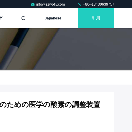
info@szwofly.com
+86--13430639757
グ
引用
Japanese
ダーのための医学の酸素の調整装置