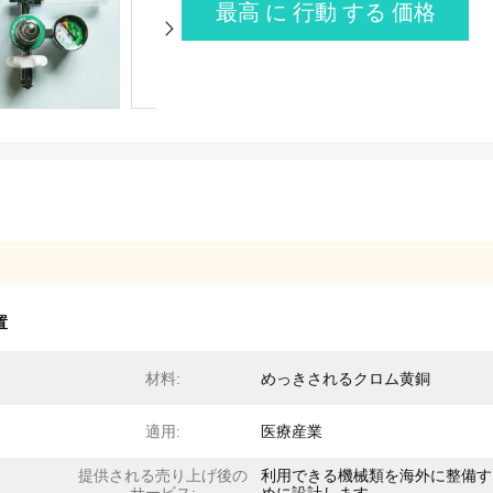
最高 に 行動 する 価格
置
材料:
めっきされるクロム黄銅
適用:
医療産業
提供される売り上げ後の
利用できる機械類を海外に整備す