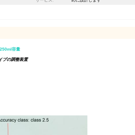
サービス:
めに設計します
50ml容量
イプの調整装置