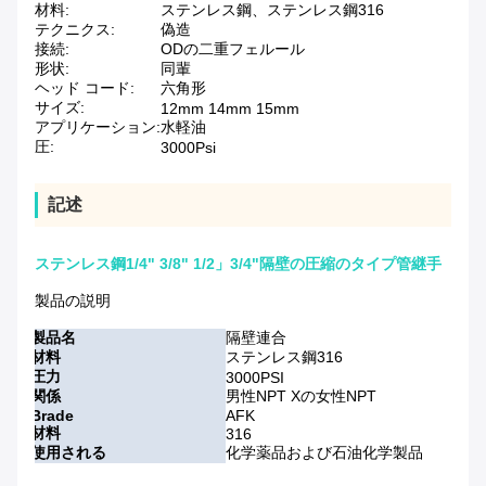
材料:
ステンレス鋼、ステンレス鋼316
テクニクス:
偽造
接続:
ODの二重フェルール
形状:
同輩
ヘッド コード:
六角形
サイズ:
12mm 14mm 15mm
アプリケーション:
水軽油
圧:
3000Psi
記述
ステンレス鋼1/4" 3/8" 1/2」3/4"隔壁の圧縮のタイプ管継手
製品の説明
製品名
隔壁連合
材料
ステンレス鋼316
圧力
3000PSI
関係
男性NPT Xの女性NPT
Brade
AFK
材料
316
使用される
化学薬品および石油化学製品