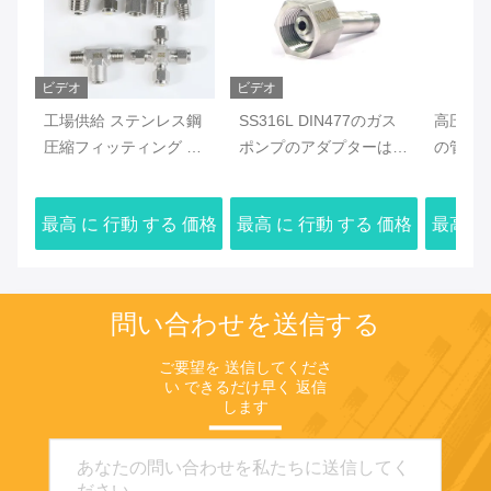
ビデオ
ビデオ
工場供給 ステンレス鋼
SS316L DIN477のガス
高圧31
圧縮フィッティング 卸
ポンプのアダプターは溶
の管継手
売 1000pcs以上で20%
接された女性を造った
ルのガ
オフを享受 OEMをサポ
最高 に 行動 する 価格
最高 に 行動 する 価格
最高 に
ート
問い合わせを送信する
ご要望を 送信してくださ
い できるだけ早く 返信
します