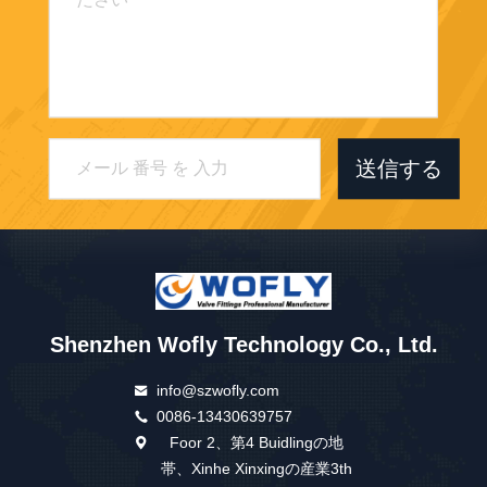
送信する
Shenzhen Wofly Technology Co., Ltd.
info@szwofly.com
0086-13430639757
Foor 2、第4 Buidlingの地
帯、Xinhe Xinxingの産業3th