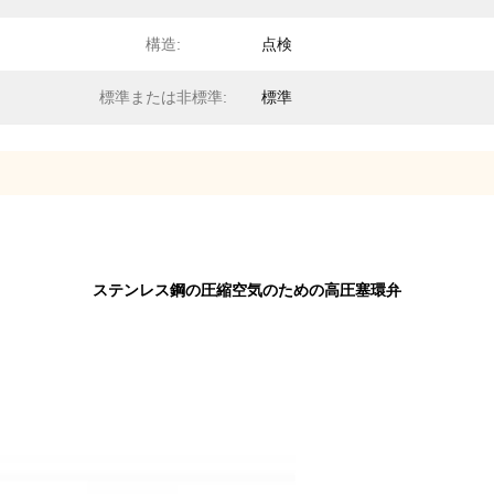
構造:
点検
標準または非標準:
標準
ステンレス鋼の圧縮空気のための高圧塞環弁