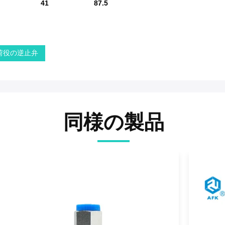
41
87.5
荷役の逆止弁
同様の製品