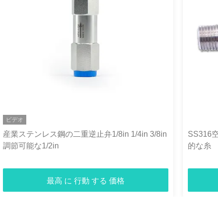
ビデオ
産業ステンレス鋼の二重逆止弁1/8in 1/4in 3/8in
SS31
調節可能な1/2in
的な糸
最高 に 行動 する 価格