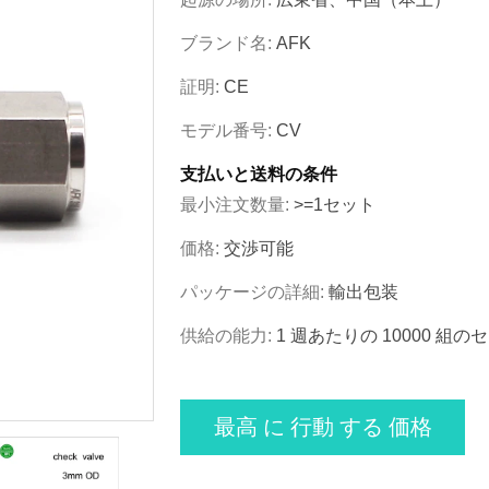
ブランド名:
AFK
証明:
CE
モデル番号:
CV
支払いと送料の条件
最小注文数量:
>=1セット
価格:
交渉可能
パッケージの詳細:
輸出包装
供給の能力:
1 週あたりの 10000 組の
最高 に 行動 する 価格