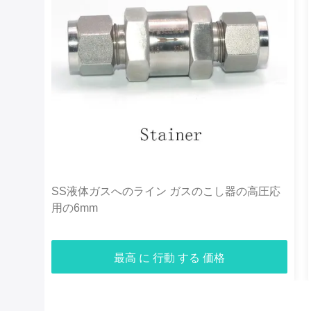
SS液体ガスへのライン ガスのこし器の高圧応
用の6mm
最高 に 行動 する 価格