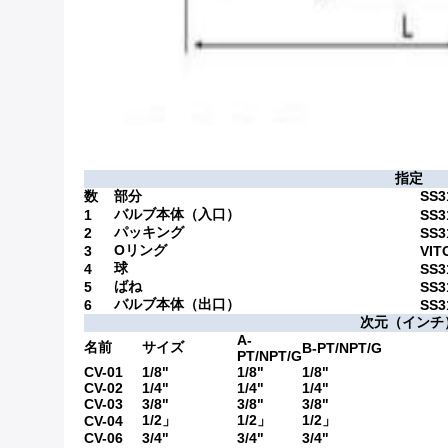
指定
数
部分
SS3
バルブ本体（入口）
1
SS3
パッキング
2
SS3
Oリング
3
VIT
球
4
SS3
ばね
5
SS3
バルブ本体（出口）
6
SS3
次元（インチ
A-
名前
サイズ
B-PT/NPT/G
PT/NPT/G
CV-01
1/8"
1/8"
1/8"
CV-02
1/4"
1/4"
1/4"
CV-03
3/8"
3/8"
3/8"
1/2」
1/2」
1/2」
CV-04
CV-06
3/4"
3/4"
3/4"