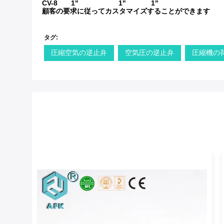
CV-8
1"
1"
1"
顧客の要求に従ってカスタマイズすることができます
タグ:
圧縮空気の逆止弁
空気圧の逆止弁
圧縮機の