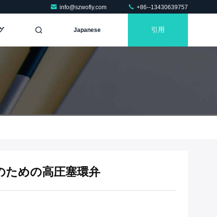
info@szwofly.com
+86--13430639757
グ
引用
Japanese
のための高圧塞環弁