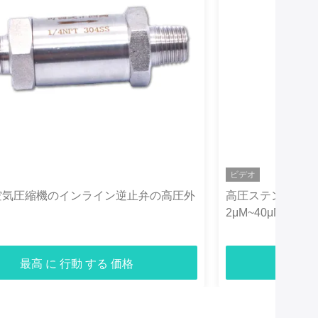
ビデオ
6空気圧縮機のインライン逆止弁の高圧外
高圧ステンレス鋼
2μM~40μM
最高 に 行動 する 価格
最高 