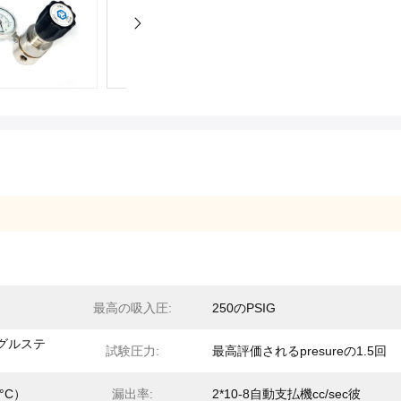
最高の吸入圧:
250のPSIG
グルステ
試験圧力:
最高評価されるpresureの1.5回
4°C）
漏出率:
2*10-8自動支払機cc/sec彼