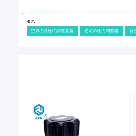
タグ:
空気の背圧の調整装置
逆流の圧力調整器
背