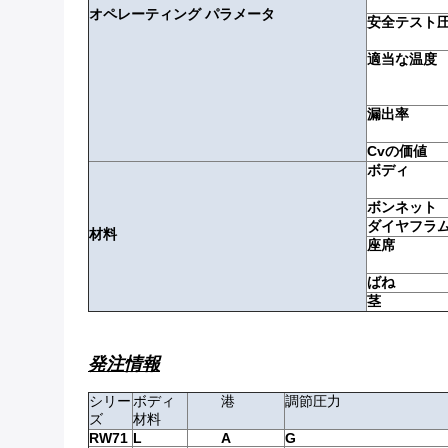
オペレーティング パラメータ
安全テスト
適当な温度
漏出率
Cvの価値
ボディ
ボンネット
ダイヤフラ
材料
座席
ばね
茎
発注情報
シリー
ボディ
港
調節圧力
ズ
材料
RW71
L
A
G