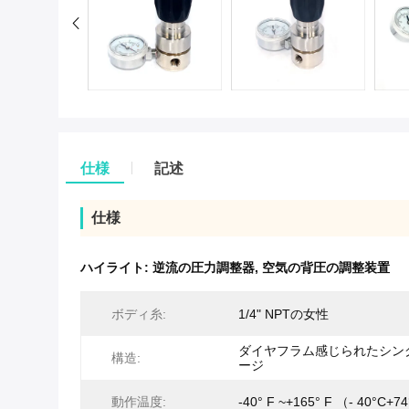
仕様
記述
仕様
ハイライト:
逆流の圧力調整器
,
空気の背圧の調整装置
ボディ糸:
1/4" NPTの女性
ダイヤフラム感じられたシン
構造:
ージ
動作温度:
-40° F ~+165° F （- 40°C+7