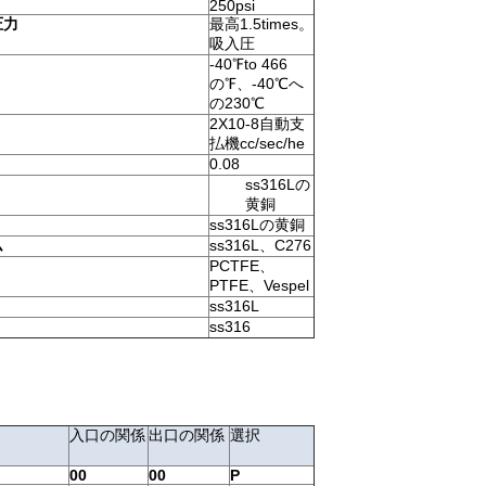
250psi
圧力
最高1.5times。
吸入圧
-40℉to 466
の℉、-40℃へ
の230℃
2X10-8自動支
払機cc/sec/he
0.08
ss316Lの
黄銅
ss316Lの黄銅
ム
ss316L、C276
PCTFE、
PTFE、Vespel
ss316L
ss316
入口の関係
出口の関係
選択
00
00
P