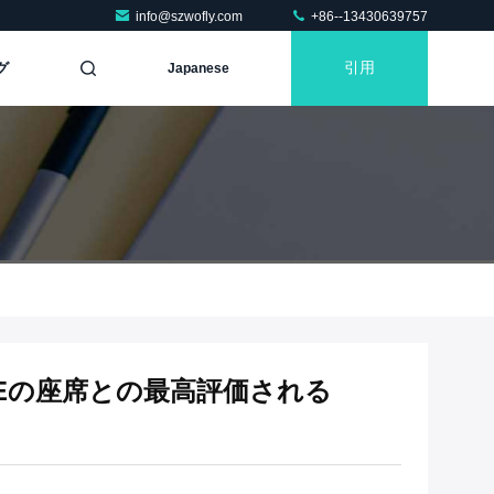
info@szwofly.com
+86--13430639757
グ
引用
Japanese
FEの座席との最高評価される