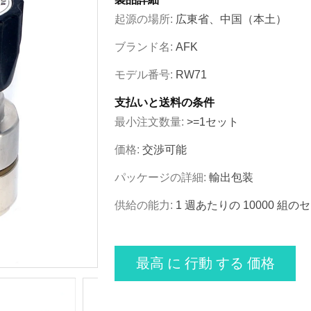
起源の場所:
広東省、中国（本土）
ブランド名:
AFK
モデル番号:
RW71
支払いと送料の条件
最小注文数量:
>=1セット
価格:
交渉可能
パッケージの詳細:
輸出包装
供給の能力:
1 週あたりの 10000 組の
最高 に 行動 する 価格