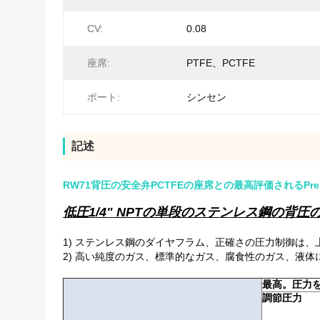
CV:
0.08
座席:
PTFE、PCTFE
ポート:
シンセン
記述
RW71背圧の安全弁PCTFEの座席との最高評価されるPresu
低圧1/4" NPTの単段のステンレス鋼の背圧
1)
ステンレス鋼のダイヤフラム、正確さの圧力制御は、
2)
高い純度のガス、標準的なガス、腐食性のガス、液体
最高。圧力
調節圧力